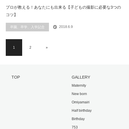
プロが教える！あなたにも出来る【子どもの撮影に必要な3つの
コツ】
2018.6.9
卒園、卒学、入学記念
1
2
»
TOP
GALLERY
Maternity
New born
Omiyamairi
Half birthday
Birthday
753