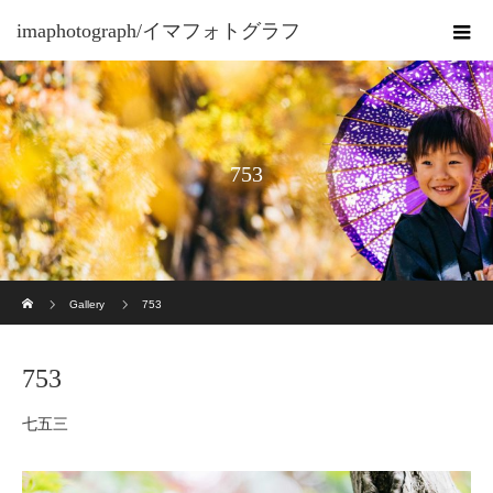
imaphotograph/イマフォトグラフ
753
ホーム
Gallery
753
753
七五三