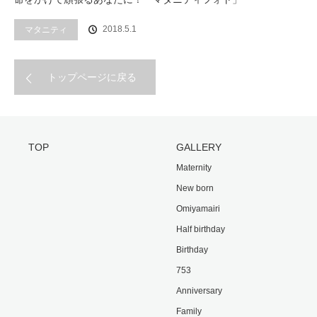
2018.5.1
マタニティ
トップページに戻る
TOP
GALLERY
Maternity
New born
Omiyamairi
Half birthday
Birthday
753
Anniversary
Family