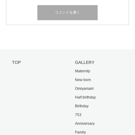
TOP
GALLERY
Maternity
New born
Omiyamairi
Half birthday
Birthday
753
Anniversary
Family