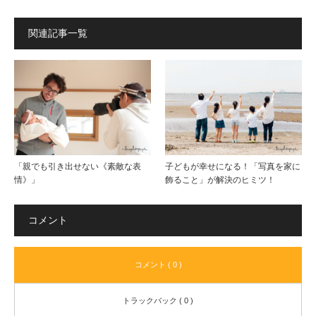
関連記事一覧
「親でも引き出せない《素敵な表
子どもが幸せになる！「写真を家に
情》」
飾ること」が解決のヒミツ！
コメント
コメント ( 0 )
トラックバック ( 0 )