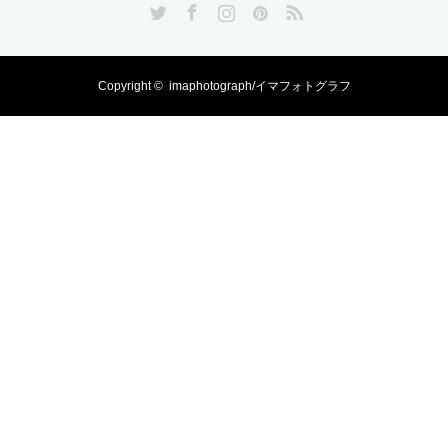
Twitter
Facebook
Instagram
Pinterest
RSS
Copyright ©
imaphotograph/イマフォトグラフ