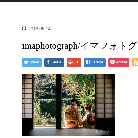
2018.05.14
imaphotograph/イマフォ
Tweet
Share
+1
Hatena
Pocket