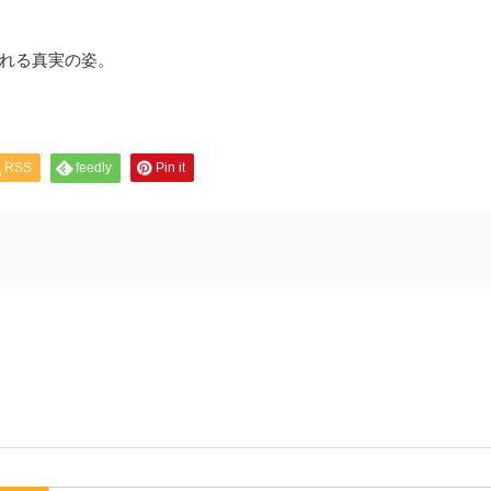
れる真実の姿。
RSS
feedly
Pin it