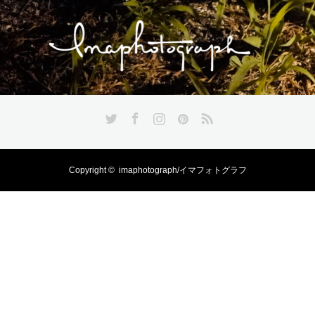
Twitter
Facebook
Instagram
Pinterest
RSS
Copyright ©
imaphotograph/イマフォトグラフ