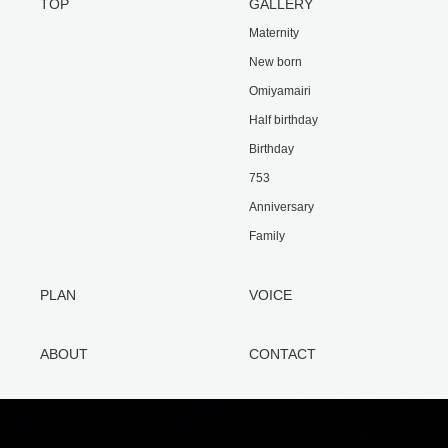
TOP
GALLERY
Maternity
New born
Omiyamairi
Half birthday
Birthday
753
Anniversary
Family
PLAN
VOICE
ABOUT
CONTACT