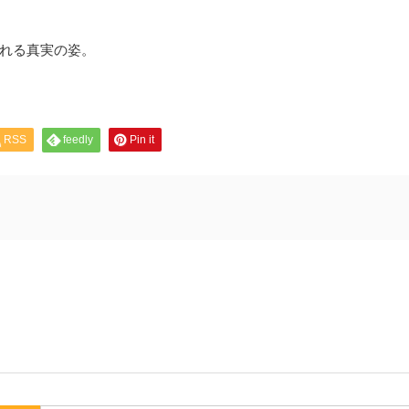
れる真実の姿。
RSS
feedly
Pin it