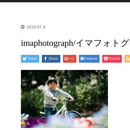
2018.07.4
imaphotograph/イマフォ
Tweet
Share
+1
Hatena
Pocket