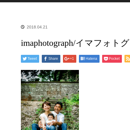
2018.04.21
imaphotograph/イマフォ
Tweet
Share
+1
Hatena
Pocket