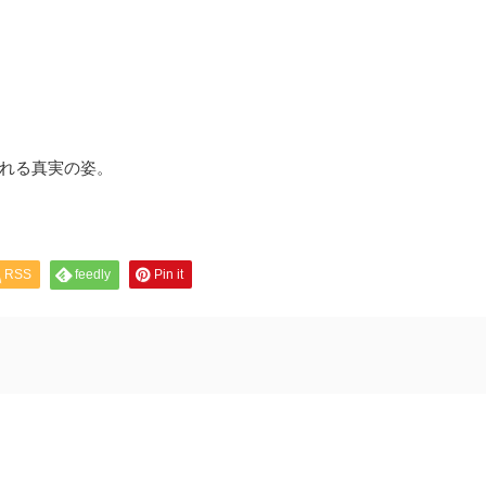
れる真実の姿。
RSS
feedly
Pin it