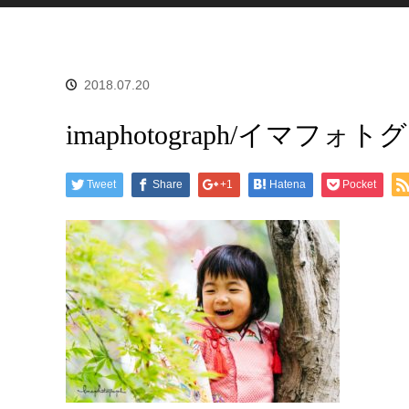
2018.07.20
imaphotograph/イマフォ
Tweet
Share
+1
Hatena
Pocket