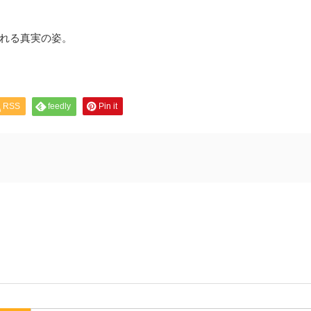
れる真実の姿。
RSS
feedly
Pin it