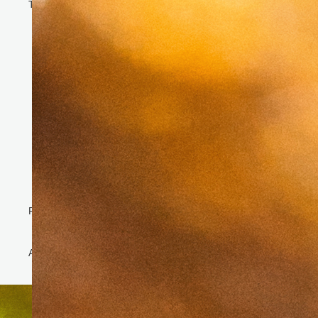
TOP
GALLERY
Maternity
New born
Omiyamairi
Half birthday
Birthday
753
Anniversary
Family
PLAN
VOICE
ABOUT
CONTACT