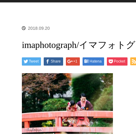
2018.09.20
imaphotograph/イマフォ
Tweet
Share
+1
Hatena
Pocket