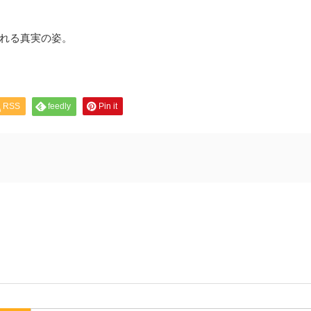
れる真実の姿。
RSS
feedly
Pin it