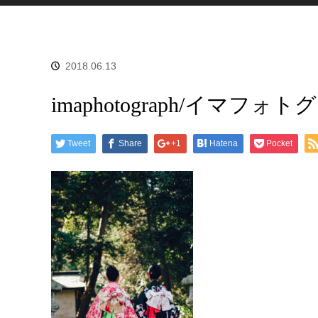
2018.06.13
imaphotograph/イマフォ
Tweet
Share
+1
Hatena
Pocket