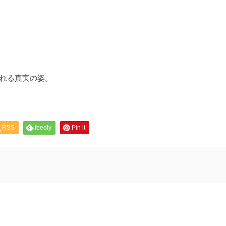
れる真実の姿。
RSS
feedly
Pin it