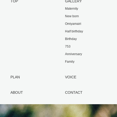
TOP
GALLERY
Maternity
New born
Omiyamairi
Half birthday
Birthday
753
Anniversary
Family
PLAN
VOICE
ABOUT
CONTACT