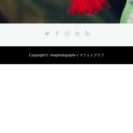
Twitter
Facebook
Instagram
Pinterest
RSS
Copyright ©
imaphotograph/イマフォトグラフ