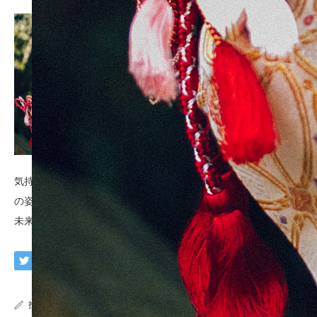
気持ちに寄り添い、その人の「今」を撮る。今だから撮れる真実
の姿。
未来に語る大切な「今」を残そう。
投稿者:
imaphoto