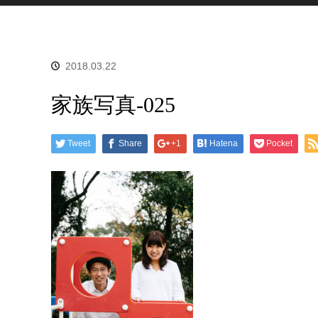
2018.03.22
家族写真-025
Tweet
Share
+1
Hatena
Pocket