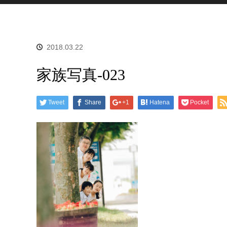
2018.03.22
家族写真-023
Tweet
Share
+1
Hatena
Pocket