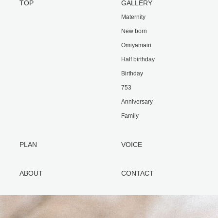
TOP
GALLERY
Maternity
New born
Omiyamairi
Half birthday
Birthday
753
Anniversary
Family
PLAN
VOICE
ABOUT
CONTACT