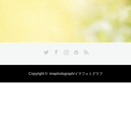
Twitter
Facebook
Instagram
Pinterest
RSS
Copyright ©
imaphotograph/イマフォトグラフ