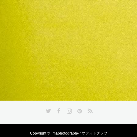
Twitter
Facebook
Instagram
Pinterest
RSS
Copyright ©
imaphotograph/イマフォトグラフ