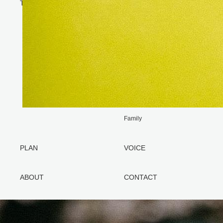
TOP
GALLERY
Maternity
New born
Omiyamairi
Half birthday
Birthday
753
Anniversary
Family
PLAN
VOICE
ABOUT
CONTACT