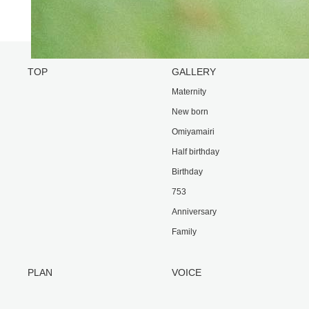
TOP
GALLERY
Maternity
New born
Omiyamairi
Half birthday
Birthday
753
Anniversary
Family
PLAN
VOICE