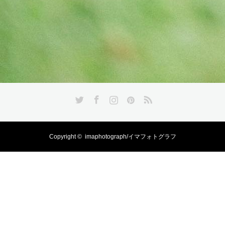
Twitter
Facebook
Instagram
Pinterest
RSS
Copyright ©
imaphotograph/イマフォトグラフ