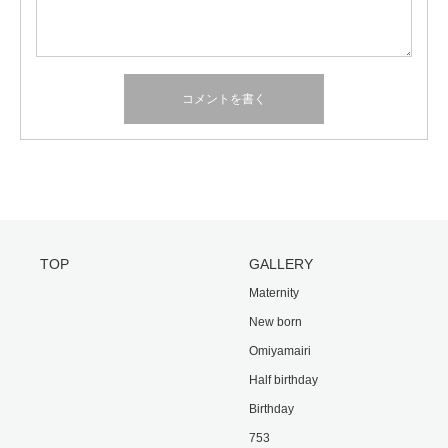
TOP
GALLERY
Maternity
New born
Omiyamairi
Half birthday
Birthday
753