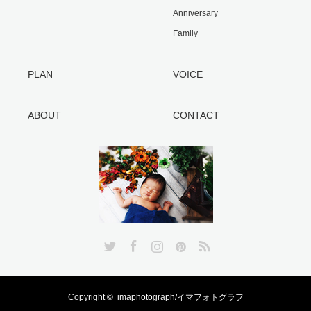
Anniversary
Family
PLAN
VOICE
ABOUT
CONTACT
Twitter
Facebook
Instagram
Pinterest
RSS
Copyright ©
imaphotograph/イマフォトグラフ