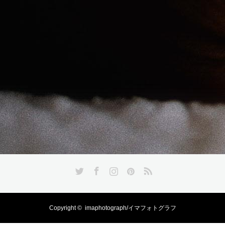
Twitter
Facebook
Instagram
Pinterest
RSS
Copyright ©
imaphotograph/イマフォトグラフ