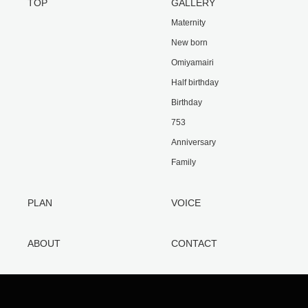
TOP
GALLERY
Maternity
New born
Omiyamairi
Half birthday
Birthday
753
Anniversary
Family
PLAN
VOICE
ABOUT
CONTACT